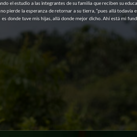
ando el estudio a las integrantes de su familia que reciben su educ
o pierde la esperanza de retornar a su tierra, “pues allá todavía 
es donde tuve mis hijas, allá donde mejor dicho. Ahí está mi fundi