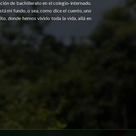
ación de bachillerato en el colegio-internado.
está mi fundo, o sea, como dice el cuento, uno
to, donde hemos vivido toda la vida, allá en