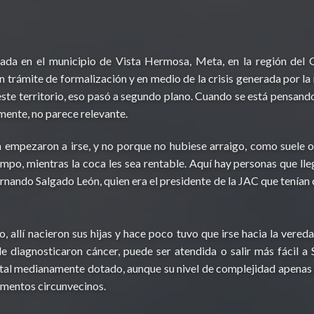
ada en el municipio de Vista Hermosa, Meta, en la región del
 trámite de formalización y en medio de la crisis generada por l
 este territorio, eso pasó a segundo plano. Cuando se está pensand
amente, no parece relevante.
n empezaron a irse, y no porque no hubiese arraigo, como suele oc
mpo, mientras la coca les sea rentable. Aquí hay personas que lle
é Fernando Salgado León, quien era el presidente de la JAC que ten
io, allí nacieron sus hijas y hace poco tuvo que irse hacia la vere
le diagnosticaron cáncer, puede ser atendida o salir más fácil a
tal medianamente dotado, aunque su nivel de complejidad apenas a
tamentos circunvecinos.