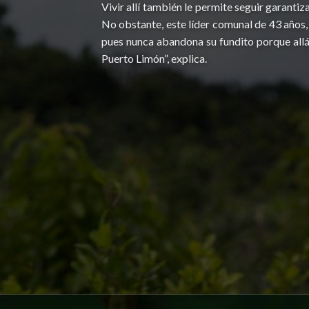
Vivir allí también le permite seguir garantiz
No obstante, este líder comunal de 43 años, n
pues nunca abandona su fundito porque allá 
Puerto Limón”, explica.