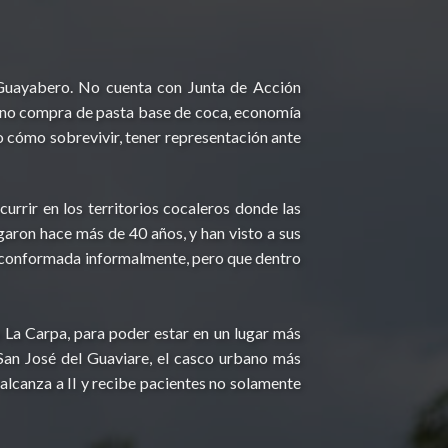
 Guayabero. No cuenta con Junta de Acción
a no compra de pasta base de coca, economía
o cómo sobrevivir, tener representación ante
urrir en los territorios cocaleros donde las
garon hace más de 40 años, y han visto a sus
ían conformada informalmente, pero que dentro
da La Carpa, para poder estar en un lugar más
 San José del Guaviare, el casco urbano más
lcanza a II y recibe pacientes no solamente